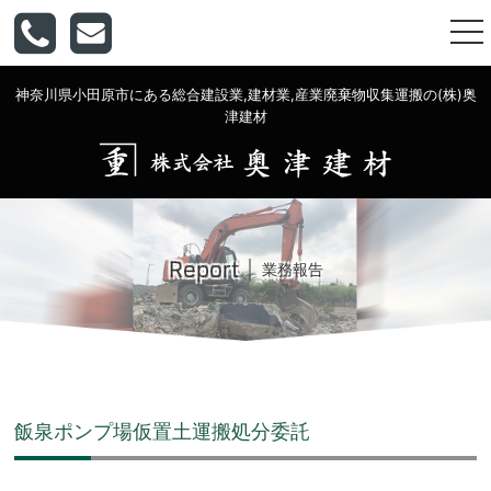
togg
nav
神奈川県小田原市にある総合建設業,建材業,産業廃棄物収集運搬の(株)奥
津建材
Report
業務報告
飯泉ポンプ場仮置土運搬処分委託