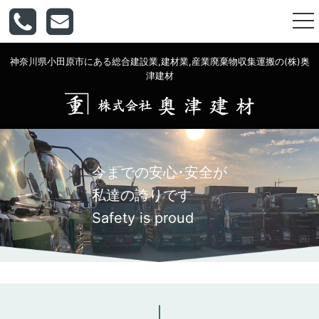
togg
nav
神奈川県小田原市にある総合建設業,建材業,産業廃棄物収集運搬の(株)奥
津建材
今までの安心･安全が
私達の誇りです
Safety is proud