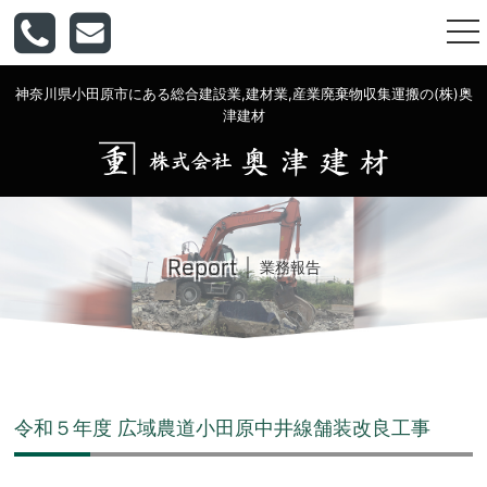
togg
nav
神奈川県小田原市にある総合建設業,建材業,産業廃棄物収集運搬の(株)奥
津建材
Report
業務報告
令和５年度 広域農道小田原中井線舗装改良工事