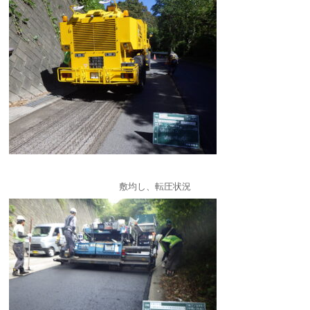
敷均し、転圧状況