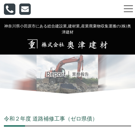
togg
nav
神奈川県小田原市にある総合建設業,建材業,産業廃棄物収集運搬の(株)奥
津建材
Report
業務報告
令和２年度 道路補修工事（ゼロ県債）