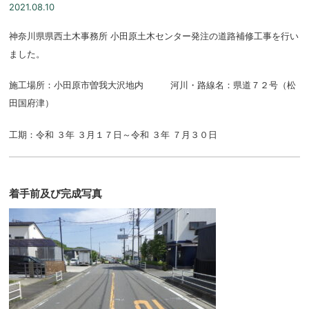
2021.08.10
神奈川県県西土木事務所 小田原土木センター発注の道路補修工事を行い
ました。
施工場所：小田原市曽我大沢地内 河川・路線名：県道７２号（松
田国府津）
工期：令和 ３年 ３月１７日～令和 ３年 ７月３０日
着手前及び完成写真