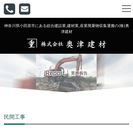
togg
nav
神奈川県小田原市にある総合建設業,建材業,産業廃棄物収集運搬の(株)奥
津建材
Report
業務報告
民間工事