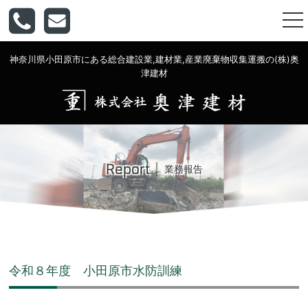
togg
nav
神奈川県小田原市にある総合建設業,建材業,産業廃棄物収集運搬の(株)奥
津建材
Report
業務報告
令和８年度 小田原市水防訓練