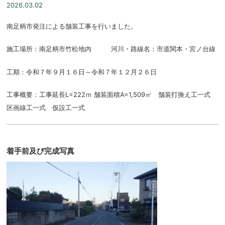
2026.03.02
南足柄市発注による舗装工事を行いました。
施工場所：南足柄市竹松地内 河川・路線名：市道関本・宮ノ台線
工期：令和７年９月１６日～令和７年１２月２６日
工事概要：工事延長L=222ｍ 舗装面積A=1,509㎡ 舗装打換え工一式
区画線工一式 仮設工一式
着手前及び完成写真