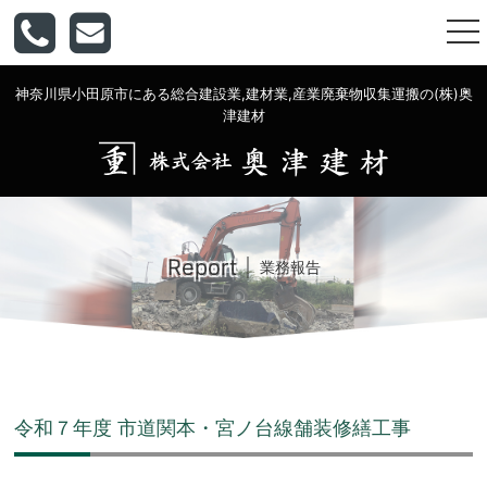
togg
nav
神奈川県小田原市にある総合建設業,建材業,産業廃棄物収集運搬の(株)奥
津建材
Report
業務報告
令和７年度 市道関本・宮ノ台線舗装修繕工事